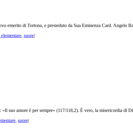
merito di Tortona, e presieduto da Sua Eminenza Card. Angelo Bagnasco
 elementare
,
suore
|
«Il suo amore è per sempre» (117/118,2). È vero, la misericordia di Dio 
ementare
,
suore
|