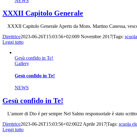
NEWS
XXXII Capitolo Generale
XXXII Capitolo Generale Aperto da Mons. Martino Canessa, vescovo e
Direttrice
2023-06-26T15:03:56+02:00
9 Novembre 2017
|
Tags:
scuola
Leggi tutto
Gesù confido in Te!
Gallery
Gesù confido in Te!
NEWS
Gesù confido in Te!
L'amore di Dio è per sempre Nel Salmo responsoriale è stato scritto: 
Direttrice
2023-06-26T15:03:56+02:00
22 Aprile 2017
|
Tags:
scuola el
Leggi tutto