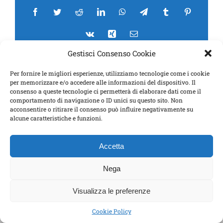
Facebook
Twitter
Reddit
LinkedIn
WhatsApp
Telegram
Tumblr
Pinterest
Vk
Xing
Email
Gestisci Consenso Cookie
Per fornire le migliori esperienze, utilizziamo tecnologie come i cookie
per memorizzare e/o accedere alle informazioni del dispositivo. Il
consenso a queste tecnologie ci permetterà di elaborare dati come il
comportamento di navigazione o ID unici su questo sito. Non
acconsentire o ritirare il consenso può influire negativamente su
Copyright 2017 Don Daste | Tutti i diritti riservati | Powered by
alcune caratteristiche e funzioni.
Zenazone
per B.N. Marconi – Genova
Accetta
Facebook
Twitter
Instagram
Pinterest
Nega
Visualizza le preferenze
Cookie Policy